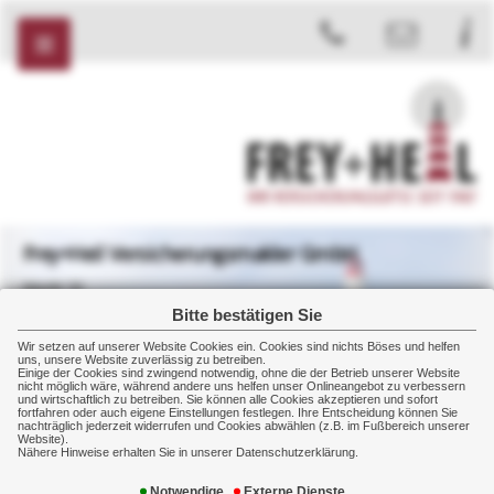
Frey+Heil Versicherungsmakler GmbH
Markt 32
08412 Werdau
Bitte bestätigen Sie
+49 3761 2007
Wir setzen auf unserer Website Cookies ein. Cookies sind nichts Böses und helfen
+49 3761 2008
uns, unsere Website zuverlässig zu betreiben.
Einige der Cookies sind zwingend notwendig, ohne die der Betrieb unserer Website
nicht möglich wäre, während andere uns helfen unser Onlineangebot zu verbessern
und wirtschaftlich zu betreiben. Sie können alle Cookies akzeptieren und sofort
fortfahren oder auch eigene Einstellungen festlegen. Ihre Entscheidung können Sie
nachträglich jederzeit widerrufen und Cookies abwählen (z.B. im Fußbereich unserer
Website).
Home
Impressum
Impressum
Nähere Hinweise erhalten Sie in unserer Datenschutzerklärung.
Notwendige
Externe Dienste