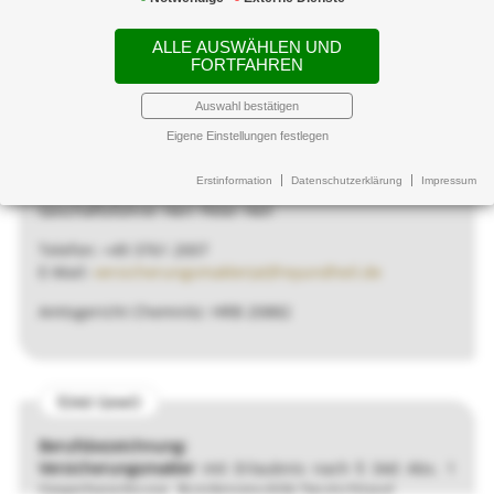
Impressum
ALLE AUSWÄHLEN UND
FORTFAHREN
Allgemeine Daten
Auswahl bestätigen
Frey+Heil Versicherungsmakler GmbH
Eigene Einstellungen festlegen
Markt 32
08412 Werdau
Erstinformation
Datenschutzerklärung
Impressum
Geschäftsführer Herr Peter Heil
Telefon: +49 3761 2007
E-Mail:
versicherungsmakler(at)freyundheil.de
Amtsgericht Chemnitz: HRB 20882
§34d GewO
Berufsbezeichnung:
Versicherungsmakler
mit Erlaubnis nach § 34d Abs. 1
Gewerbeordnung, Bundesrepublik Deutschland