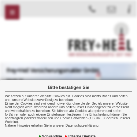
Frey+Heil Versicherungsmakler GmbH
Markt 32
08412 Werdau
Bitte bestätigen Sie
+49 3761 2007
Wir setzen auf unserer Website Cookies ein. Cookies sind nichts Böses und helfen
+49 3761 2008
uns, unsere Website zuverlässig zu betreiben.
Einige der Cookies sind zwingend notwendig, ohne die der Betrieb unserer Website
nicht möglich wäre, während andere uns helfen unser Onlineangebot zu verbessern
und wirtschaftlich zu betreiben. Sie können alle Cookies akzeptieren und sofort
fortfahren oder auch eigene Einstellungen festlegen. Ihre Entscheidung können Sie
nachträglich jederzeit widerrufen und Cookies abwählen (z.B. im Fußbereich unserer
Website).
Privat
Sachversicherung
Auto
Möglichkeiten
Nähere Hinweise erhalten Sie in unserer Datenschutzerklärung.
Notwendige
Externe Dienste