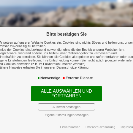
Bitte bestätigen Sie
ir setzen auf unserer Website Cookies ein. Cookies sind nichts Böses und helfen uns, unse
ebsite zuverlässig zu betreiben.
inige der Cookies sind zwingend notwendig, ohne die der Betrieb unserer Website nicht
öglich wäre, während andere uns helfen unser Onlineangebot zu verbessern und
irtschaftlich zu betreiben. Sie können alle Cookies akzeptieren und sofort fortfahren oder au
igene Einstellungen festlegen. Ihre Entscheidung können Sie nachträglich jederzeit widerrufe
nd Cookies abwählen (z.B. im Fußbereich unserer Website).
ähere Hinweise erhalten Sie in unserer Datenschutzerklärung.
st zu Ihnen?
Notwendige
Externe Dienste
ngsgesellschaften zu überblicken.
ALLE AUSWÄHLEN UND
FORTFAHREN
schaften zusammen, die folgende Kriterien erfüllen:
Auswahl bestätigen
Eigene Einstellungen festlegen
rliegt der nationalen Finanzaufsicht durch die Bundesanstalt für F
Erstinformation
Datenschutzerklärung
Impress
gsmaklern abgestimmt Informationen, Arbeitsmittel, Geschäftsablä