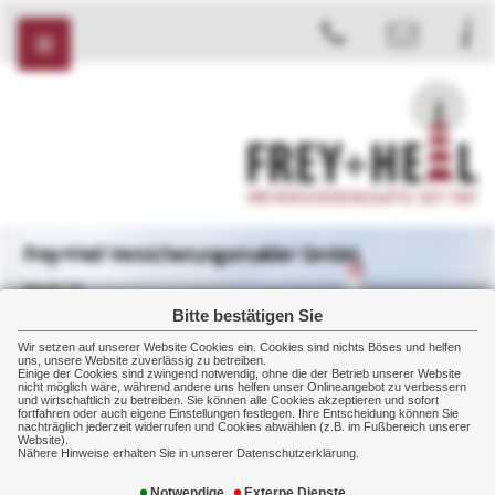
Frey+Heil Versicherungsmakler GmbH
Markt 32
08412 Werdau
Bitte bestätigen Sie
+49 3761 2007
Wir setzen auf unserer Website Cookies ein. Cookies sind nichts Böses und helfen
+49 3761 2008
uns, unsere Website zuverlässig zu betreiben.
Einige der Cookies sind zwingend notwendig, ohne die der Betrieb unserer Website
nicht möglich wäre, während andere uns helfen unser Onlineangebot zu verbessern
und wirtschaftlich zu betreiben. Sie können alle Cookies akzeptieren und sofort
fortfahren oder auch eigene Einstellungen festlegen. Ihre Entscheidung können Sie
nachträglich jederzeit widerrufen und Cookies abwählen (z.B. im Fußbereich unserer
Website).
Themen
Nähere Hinweise erhalten Sie in unserer Datenschutzerklärung.
Notwendige
Externe Dienste