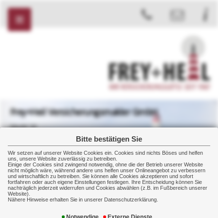
Frey+Heil Versicherungsmakler GmbH
Markt 32
08412 Werdau
Bitte bestätigen Sie
+49 3761 2007
Wir setzen auf unserer Website Cookies ein. Cookies sind nichts Böses und helfen
+49 3761 2008
uns, unsere Website zuverlässig zu betreiben.
Einige der Cookies sind zwingend notwendig, ohne die der Betrieb unserer Website
nicht möglich wäre, während andere uns helfen unser Onlineangebot zu verbessern
und wirtschaftlich zu betreiben. Sie können alle Cookies akzeptieren und sofort
fortfahren oder auch eigene Einstellungen festlegen. Ihre Entscheidung können Sie
nachträglich jederzeit widerrufen und Cookies abwählen (z.B. im Fußbereich unserer
Website).
Privat
Sachversicherung
Haftpflicht
Nähere Hinweise erhalten Sie in unserer Datenschutzerklärung.
Notwendige
Externe Dienste