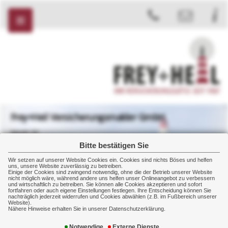
Frey+Heil Versicherungsmakler GmbH
Markt 32
08412 Werdau
Bitte bestätigen Sie
+49 3761 2007
Wir setzen auf unserer Website Cookies ein. Cookies sind nichts Böses und helfen
+49 3761 2008
uns, unsere Website zuverlässig zu betreiben.
Einige der Cookies sind zwingend notwendig, ohne die der Betrieb unserer Website
nicht möglich wäre, während andere uns helfen unser Onlineangebot zu verbessern
und wirtschaftlich zu betreiben. Sie können alle Cookies akzeptieren und sofort
fortfahren oder auch eigene Einstellungen festlegen. Ihre Entscheidung können Sie
nachträglich jederzeit widerrufen und Cookies abwählen (z.B. im Fußbereich unserer
Website).
Gewerbe
Manager
Absicherung
Nähere Hinweise erhalten Sie in unserer Datenschutzerklärung.
Notwendige
Externe Dienste