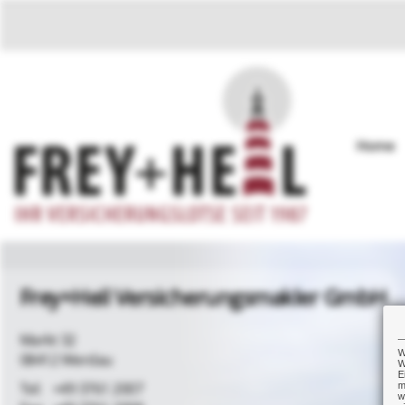
Home
Frey+Heil Versicherungsmakler GmbH
Markt 32
W
08412 Werdau
W
E
+49 3761 2007
m
w