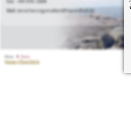
+49 3761 2008
e
u
N
versicherungsmakler@freyundheil.de
News
News
News-Überblick