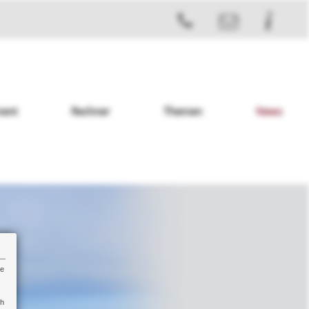
ent
Rechner
Themen
News
re
ch