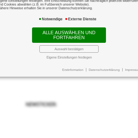
igene Einstellungen festlegen. Ihre Entscheidung können Sie nachträglich jederzeit widerrufe
nd Cookies abwählen (z.B. im Fußbereich unserer Website).
ähere Hinweise erhalten Sie in unserer Datenschutzerklärung.
Notwendige
Externe Dienste
ALLE AUSWÄHLEN UND
FORTFAHREN
Auswahl bestätigen
Eigene Einstellungen festlegen
Erstinformation
Datenschutzerklärung
Impress
NEWSTICKER: