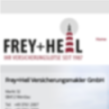
Home
Frey+Heil Versicherungsmakler GmbH
Markt 32
08412 Werdau
+49 3761 2007