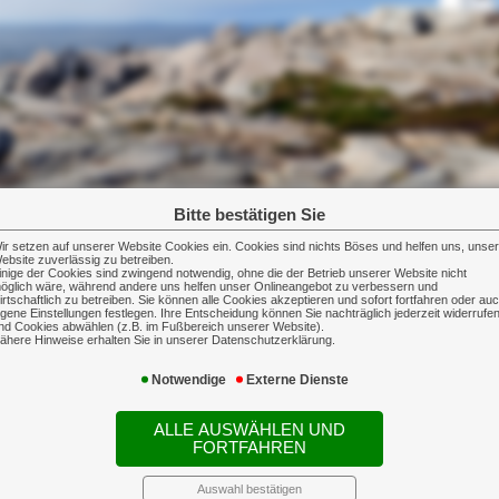
Bitte bestätigen Sie
ir setzen auf unserer Website Cookies ein. Cookies sind nichts Böses und helfen uns, unse
ebsite zuverlässig zu betreiben.
g zu uns
inige der Cookies sind zwingend notwendig, ohne die der Betrieb unserer Website nicht
öglich wäre, während andere uns helfen unser Onlineangebot zu verbessern und
irtschaftlich zu betreiben. Sie können alle Cookies akzeptieren und sofort fortfahren oder au
igene Einstellungen festlegen. Ihre Entscheidung können Sie nachträglich jederzeit widerrufe
nd Cookies abwählen (z.B. im Fußbereich unserer Website).
ähere Hinweise erhalten Sie in unserer Datenschutzerklärung.
Notwendige
Externe Dienste
ALLE AUSWÄHLEN UND
FORTFAHREN
Auswahl bestätigen