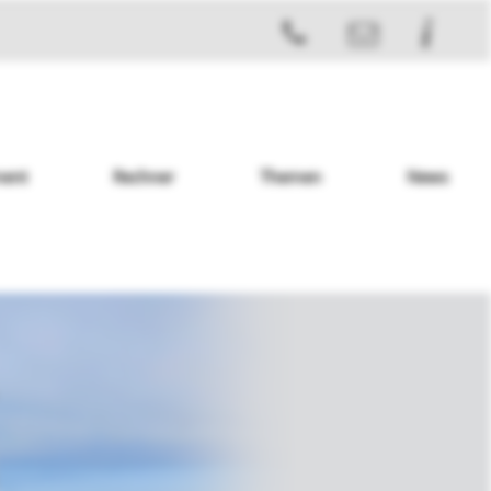
ent
Rechner
Themen
News