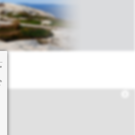
re
ch
n
i