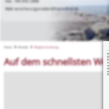
+49 3761 2008
versicherungsmakler@freyundheil.de
Home
Kontakt
Wegbeschreibung
W
W
Auf dem schnellsten We
E
m
w
e
u
N