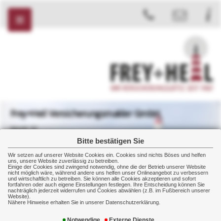
Frey+Heil Versicherungsmakler GmbH
Markt 32
08412 Werdau
Bitte bestätigen Sie
+49 3761 2007
Wir setzen auf unserer Website Cookies ein. Cookies sind nichts Böses und helfen
+49 3761 2008
uns, unsere Website zuverlässig zu betreiben.
Einige der Cookies sind zwingend notwendig, ohne die der Betrieb unserer Website
nicht möglich wäre, während andere uns helfen unser Onlineangebot zu verbessern
und wirtschaftlich zu betreiben. Sie können alle Cookies akzeptieren und sofort
fortfahren oder auch eigene Einstellungen festlegen. Ihre Entscheidung können Sie
nachträglich jederzeit widerrufen und Cookies abwählen (z.B. im Fußbereich unserer
Website).
Gewerbe
Sachversicherung
Transportversicherung
Nähere Hinweise erhalten Sie in unserer Datenschutzerklärung.
Notwendige
Externe Dienste