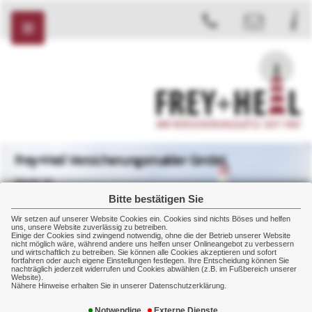
Frey+Heil Versicherungsmakler GmbH
Markt 32
08412 Werdau
Bitte bestätigen Sie
+49 3761 2007
Wir setzen auf unserer Website Cookies ein. Cookies sind nichts Böses und helfen
+49 3761 2008
uns, unsere Website zuverlässig zu betreiben.
Einige der Cookies sind zwingend notwendig, ohne die der Betrieb unserer Website
nicht möglich wäre, während andere uns helfen unser Onlineangebot zu verbessern
und wirtschaftlich zu betreiben. Sie können alle Cookies akzeptieren und sofort
fortfahren oder auch eigene Einstellungen festlegen. Ihre Entscheidung können Sie
nachträglich jederzeit widerrufen und Cookies abwählen (z.B. im Fußbereich unserer
Website).
Rechner
Rentenbedarfsrechner
Nähere Hinweise erhalten Sie in unserer Datenschutzerklärung.
Notwendige
Externe Dienste